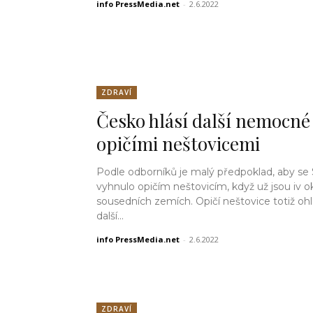
info PressMedia.net
-
2.6.2022
ZDRAVÍ
Česko hlásí další nemocné
opičími neštovicemi
Podle odborníků je malý předpoklad, aby se
vyhnulo opičím neštovicím, když už jsou iv o
sousedních zemích. Opičí neštovice totiž ohl
další...
info PressMedia.net
-
2.6.2022
ZDRAVÍ