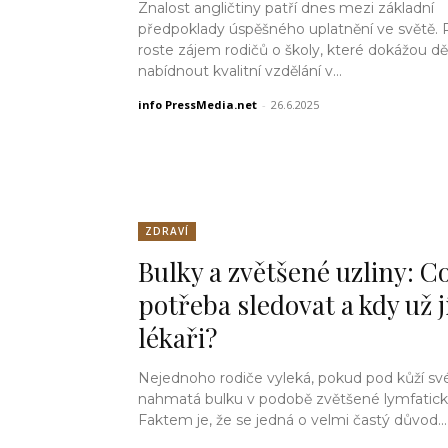
Znalost angličtiny patří dnes mezi základní
předpoklady úspěšného uplatnění ve světě. 
roste zájem rodičů o školy, které dokážou 
nabídnout kvalitní vzdělání v...
info PressMedia.net
-
26.6.2025
ZDRAVÍ
Bulky a zvětšené uzliny: Co
potřeba sledovat a kdy už j
lékaři?
Nejednoho rodiče vyleká, pokud pod kůží své 
nahmatá bulku v podobě zvětšené lymfatické
Faktem je, že se jedná o velmi častý důvod...