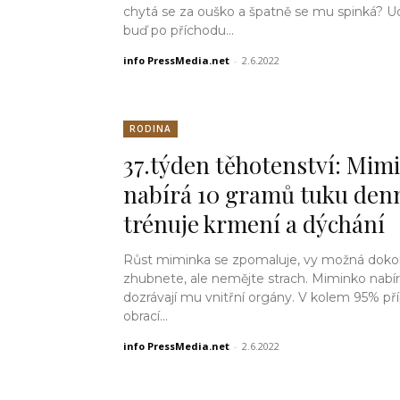
chytá se za ouško a špatně se mu spinká? Ud
buď po příchodu...
info PressMedia.net
-
2.6.2022
RODINA
37.týden těhotenství: Mim
nabírá 10 gramů tuku den
trénuje krmení a dýchání
Růst miminka se zpomaluje, vy možná dok
zhubnete, ale nemějte strach. Miminko nabír
dozrávají mu vnitřní orgány. V kolem 95% př
obrací...
info PressMedia.net
-
2.6.2022