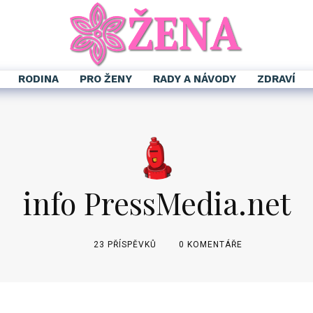
RODINA
PRO ŽENY
RADY A NÁVODY
ZDRAVÍ
info PressMedia.net
23 PŘÍSPĚVKŮ
0 KOMENTÁŘE