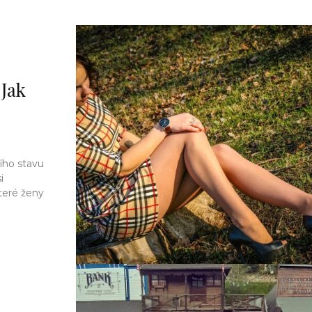
 Jak
ího stavu
i
teré ženy