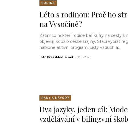
RODINA
Léto s rodinou: Proč ho str
na Vysočině?
Zatímco někteří rodiče balí kufry na cesty k mo
objevují kouzlo české krajiny. Stačí vybrat reg
nabídne aktivní program, čistý vzduch a...
info PressMedia.net
-
31.5.2026
RADY A NÁVODY
Dva jazyky, jeden cíl: Mod
vzdělávání v bilingvní škol