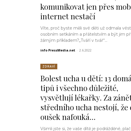
komunikovat jen přes mobi
internet nestačí
Víte, proč byste měli své děti už odmala vést
osobním setkáním a přátelstvím a být jim př
žárným příkladem?„Tváří v tvář“...
info PressMedia.net
-
2.6.2022
ZDRAVÍ
Bolest ucha u dětí: 13 dom
tipů i všechno důležité,
vysvětlují lékařky. Za zán
středního ucha nestojí, že
oušek nafouká…
Všimli jste si, že vaše dítě je podrážděné, plač