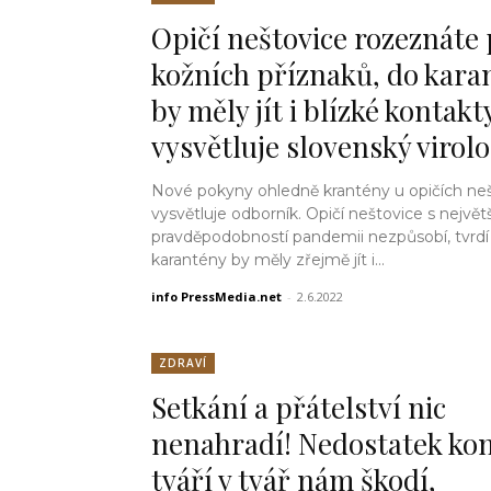
Opičí neštovice rozeznáte
kožních příznaků, do kara
by měly jít i blízké kontakt
vysvětluje slovenský virol
Nové pokyny ohledně krantény u opičích ne
vysvětluje odborník. Opičí neštovice s největš
pravděpodobností pandemii nezpůsobí, tvr
karantény by měly zřejmě jít i...
info PressMedia.net
-
2.6.2022
ZDRAVÍ
Setkání a přátelství nic
nenahradí! Nedostatek ko
tváří v tvář nám ​​škodí,