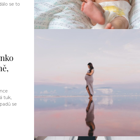
álo se to
inko
ně,
once
á tuk,
ípadů se