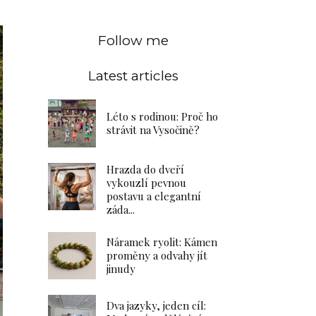
Follow me
Latest articles
Léto s rodinou: Proč ho
strávit na Vysočině?
Hrazda do dveří
vykouzlí pevnou
postavu a elegantní
záda...
Náramek ryolit: Kámen
proměny a odvahy jít
jinudy
Dva jazyky, jeden cíl: