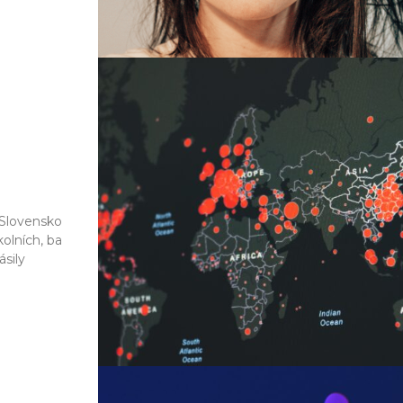
 Slovensko
kolních, ba
ásily