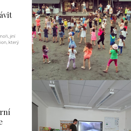
ávit
ři, jiní
ion, který
erní
e