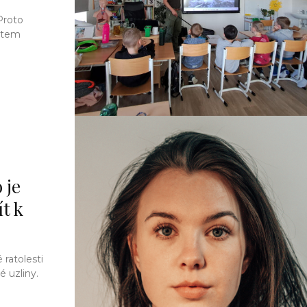
Proto
dětem
 je
ít k
ratolesti
 uzliny.