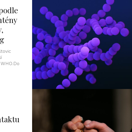
 podle
ntény
y,
og
štovic
í
dí WHO.Do
ntaktu