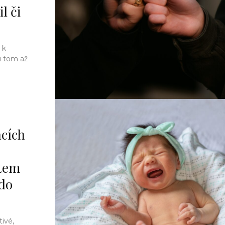
l či
 k
i tom až
ácích
ětem
 do
tivé,