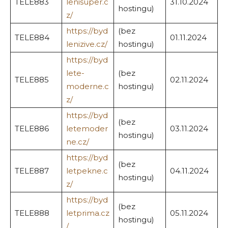
TELE883
lenisuper.c
31.10.2024
hostingu)
z/
https://byd
(bez
TELE884
01.11.2024
lenizive.cz/
hostingu)
https://byd
lete-
(bez
TELE885
02.11.2024
moderne.c
hostingu)
z/
https://byd
(bez
TELE886
letemoder
03.11.2024
hostingu)
ne.cz/
https://byd
(bez
TELE887
letpekne.c
04.11.2024
hostingu)
z/
https://byd
(bez
TELE888
letprima.cz
05.11.2024
hostingu)
/