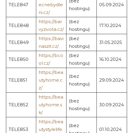
(bez
TELE847
ecnebydle
05.09.2024
hostingu)
ni.cz/
https://bar
(bez
TELE848
17.10.2024
vyzivota.cz/
hostingu)
https://bavi
(bez
TELE849
31.05.2025
naszit.cz/
hostingu)
https://bco
(bez
TELE850
16.10.2024
ol.cz/
hostingu)
https://bea
(bez
TELE851
utyhome.c
29.09.2024
hostingu)
z/
https://bea
(bez
TELE852
utyhome.s
30.09.2024
hostingu)
k/
https://bea
(bez
TELE853
utystylelife.
01.10.2024