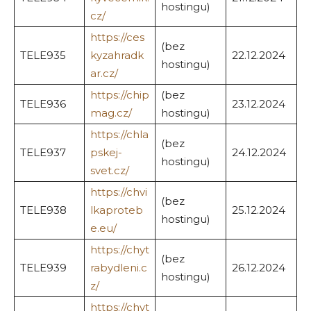
hostingu)
cz/
https://ces
(bez
TELE935
kyzahradk
22.12.2024
hostingu)
ar.cz/
https://chip
(bez
TELE936
23.12.2024
mag.cz/
hostingu)
https://chla
(bez
TELE937
pskej-
24.12.2024
hostingu)
svet.cz/
https://chvi
(bez
TELE938
lkaproteb
25.12.2024
hostingu)
e.eu/
https://chyt
(bez
TELE939
rabydleni.c
26.12.2024
hostingu)
z/
https://chyt