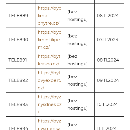
https://byd
(bez
TELE889
lime-
06.11.2024
hostingu)
chytre.cz/
https://byd
(bez
TELE890
limesfilipe
07.11.2024
hostingu)
m.cz/
https://byt
(bez
TELE891
08.11.2024
krasna.cz/
hostingu)
https://byt
(bez
TELE892
ovyexpert.
09.11.2024
hostingu)
cz/
https://byz
(bez
TELE893
nysdnes.cz
10.11.2024
hostingu)
/
https://byz
(bez
TELE894
nysmenka.
11.11.2024