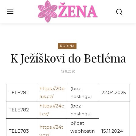
RODINA
K Ježíškovi do Betléma
12.8.2020
https://20p
(bez
TELE781
22.04.2025
lus.cz/
hostingu)
https://24c
(bez
TELE782
t.cz/
hostingu
přidat
https://24t
TELE783
webhostin
15.11.2024
v.cz/