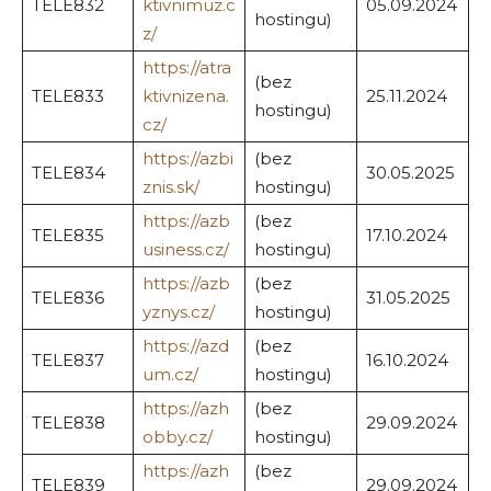
TELE832
ktivnimuz.c
05.09.2024
hostingu)
z/
https://atra
(bez
TELE833
ktivnizena.
25.11.2024
hostingu)
cz/
https://azbi
(bez
TELE834
30.05.2025
znis.sk/
hostingu)
https://azb
(bez
TELE835
17.10.2024
usiness.cz/
hostingu)
https://azb
(bez
TELE836
31.05.2025
yznys.cz/
hostingu)
https://azd
(bez
TELE837
16.10.2024
um.cz/
hostingu)
https://azh
(bez
TELE838
29.09.2024
obby.cz/
hostingu)
https://azh
(bez
TELE839
29.09.2024