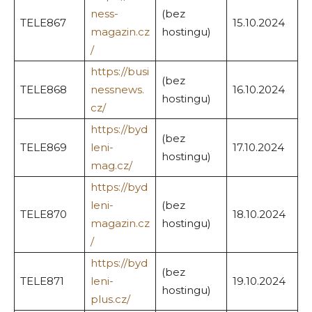
ness-
(bez
TELE867
15.10.2024
magazin.cz
hostingu)
/
https://busi
(bez
TELE868
nessnews.
16.10.2024
hostingu)
cz/
https://byd
(bez
TELE869
leni-
17.10.2024
hostingu)
mag.cz/
https://byd
leni-
(bez
TELE870
18.10.2024
magazin.cz
hostingu)
/
https://byd
(bez
TELE871
leni-
19.10.2024
hostingu)
plus.cz/