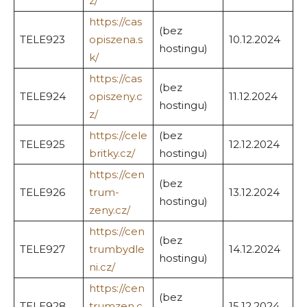
z/
https://cas
(bez
TELE923
opiszena.s
10.12.2024
hostingu)
k/
https://cas
(bez
TELE924
opiszeny.c
11.12.2024
hostingu)
z/
https://cele
(bez
TELE925
12.12.2024
britky.cz/
hostingu)
https://cen
(bez
TELE926
trum-
13.12.2024
hostingu)
zeny.cz/
https://cen
(bez
TELE927
trumbydle
14.12.2024
hostingu)
ni.cz/
https://cen
(bez
TELE928
trumzen.c
15.12.2024