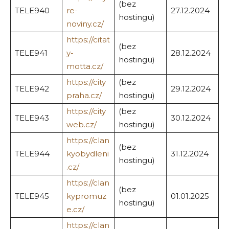
(bez
TELE940
re-
27.12.2024
hostingu)
noviny.cz/
https://citat
(bez
TELE941
y-
28.12.2024
hostingu)
motta.cz/
https://city
(bez
TELE942
29.12.2024
praha.cz/
hostingu)
https://city
(bez
TELE943
30.12.2024
web.cz/
hostingu)
https://clan
(bez
TELE944
kyobydleni
31.12.2024
hostingu)
.cz/
https://clan
(bez
TELE945
kypromuz
01.01.2025
hostingu)
e.cz/
https://clan