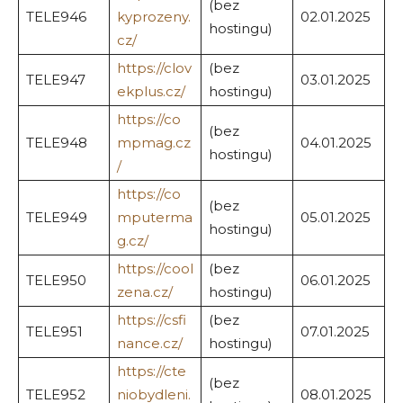
(bez
TELE946
kyprozeny.
02.01.2025
hostingu)
cz/
https://clov
(bez
TELE947
03.01.2025
ekplus.cz/
hostingu)
https://co
(bez
TELE948
mpmag.cz
04.01.2025
hostingu)
/
https://co
(bez
TELE949
mputerma
05.01.2025
hostingu)
g.cz/
https://cool
(bez
TELE950
06.01.2025
zena.cz/
hostingu)
https://csfi
(bez
TELE951
07.01.2025
nance.cz/
hostingu)
https://cte
(bez
TELE952
niobydleni.
08.01.2025