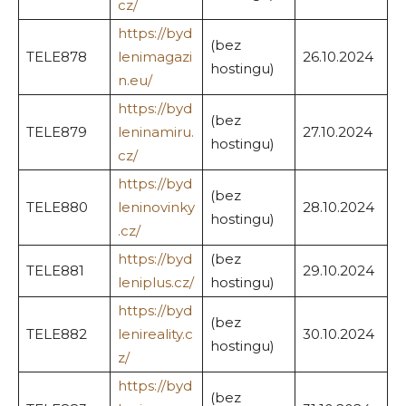
cz/
https://byd
(bez
TELE878
lenimagazi
26.10.2024
hostingu)
n.eu/
https://byd
(bez
TELE879
leninamiru.
27.10.2024
hostingu)
cz/
https://byd
(bez
TELE880
leninovinky
28.10.2024
hostingu)
.cz/
https://byd
(bez
TELE881
29.10.2024
leniplus.cz/
hostingu)
https://byd
(bez
TELE882
lenireality.c
30.10.2024
hostingu)
z/
https://byd
(bez