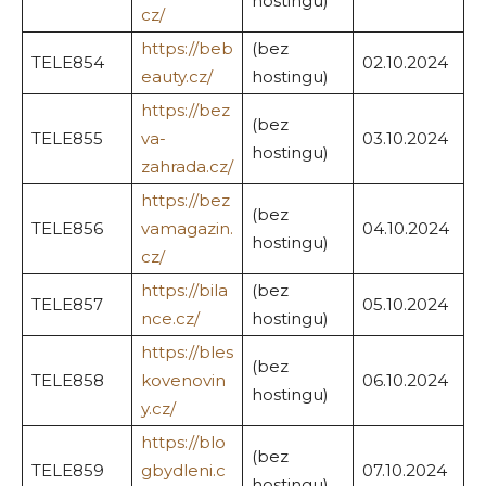
hostingu)
cz/
https://beb
(bez
TELE854
02.10.2024
eauty.cz/
hostingu)
https://bez
(bez
TELE855
va-
03.10.2024
hostingu)
zahrada.cz/
https://bez
(bez
TELE856
vamagazin.
04.10.2024
hostingu)
cz/
https://bila
(bez
TELE857
05.10.2024
nce.cz/
hostingu)
https://bles
(bez
TELE858
kovenovin
06.10.2024
hostingu)
y.cz/
https://blo
(bez
TELE859
gbydleni.c
07.10.2024
hostingu)