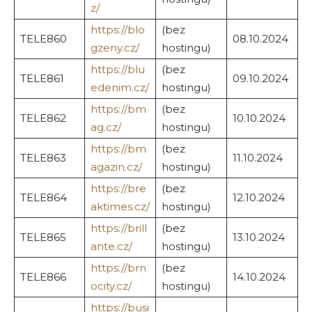
z/
https://blo
(bez
TELE860
08.10.2024
gzeny.cz/
hostingu)
https://blu
(bez
TELE861
09.10.2024
edenim.cz/
hostingu)
https://bm
(bez
TELE862
10.10.2024
ag.cz/
hostingu)
https://bm
(bez
TELE863
11.10.2024
agazin.cz/
hostingu)
https://bre
(bez
TELE864
12.10.2024
aktimes.cz/
hostingu)
https://brill
(bez
TELE865
13.10.2024
ante.cz/
hostingu)
https://brn
(bez
TELE866
14.10.2024
ocity.cz/
hostingu)
https://busi