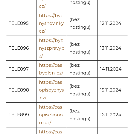
hostingu)
cz/
https://byz
(bez
TELE895
nysnovinky.
12.11.2024
hostingu)
cz/
https://byz
(bez
TELE896
nyszpravy.c
13.11.2024
hostingu)
z/
https://cas
(bez
TELE897
14.11.2024
bydleni.cz/
hostingu)
https://cas
(bez
TELE898
opisbyznys
15.11.2024
hostingu)
.cz/
https://cas
(bez
TELE899
opisekono
16.11.2024
hostingu)
m.cz/
https://cas