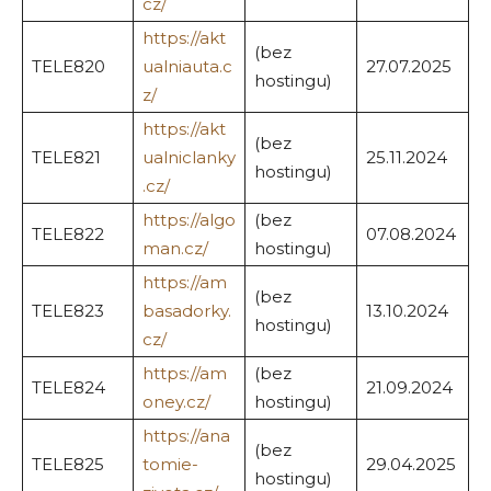
cz/
https://akt
(bez
TELE820
ualniauta.c
27.07.2025
hostingu)
z/
https://akt
(bez
TELE821
ualniclanky
25.11.2024
hostingu)
.cz/
https://algo
(bez
TELE822
07.08.2024
man.cz/
hostingu)
https://am
(bez
TELE823
basadorky.
13.10.2024
hostingu)
cz/
https://am
(bez
TELE824
21.09.2024
oney.cz/
hostingu)
https://ana
(bez
TELE825
tomie-
29.04.2025
hostingu)