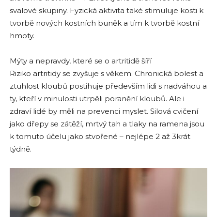
svalové skupiny. Fyzická aktivita také stimuluje kosti k
tvorbě nových kostních buněk a tím k tvorbě kostní
hmoty.
Mýty a nepravdy, které se o artritidě šíří
Riziko artritidy se zvyšuje s věkem. Chronická bolest a
ztuhlost kloubů postihuje především lidi s nadváhou a
ty, kteří v minulosti utrpěli poranění kloubů. Ale i
zdraví lidé by měli na prevenci myslet. Silová cvičení
jako dřepy se zátěží, mrtvý tah a tlaky na ramena jsou
k tomuto účelu jako stvořené – nejlépe 2 až 3krát
týdně.