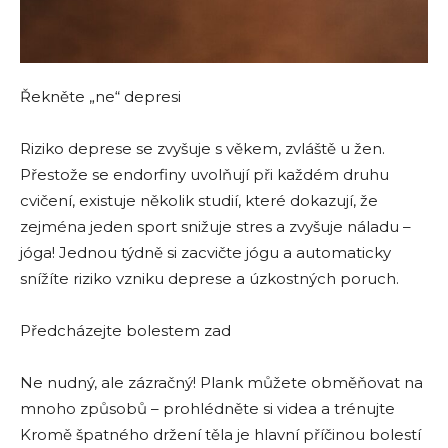
Řekněte „ne“ depresi
Riziko deprese se zvyšuje s věkem, zvláště u žen.
Přestože se endorfiny uvolňují při každém druhu
cvičení, existuje několik studií, které dokazují, že
zejména jeden sport snižuje stres a zvyšuje náladu –
jóga! Jednou týdně si zacvičte jógu a automaticky
snížíte riziko vzniku deprese a úzkostných poruch.
Předcházejte bolestem zad
Ne nudný, ale zázračný! Plank můžete obměňovat na
mnoho způsobů – prohlédněte si videa a trénujte
Kromě špatného držení těla je hlavní příčinou bolestí