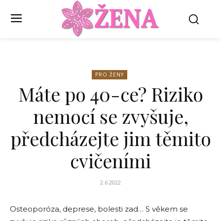
PRO ŽENY
Máte po 40-ce? Riziko
nemocí se zvyšuje,
předcházejte jim těmito
cvičeními
2.6.2022
Osteoporóza, deprese, bolesti zad… S věkem se