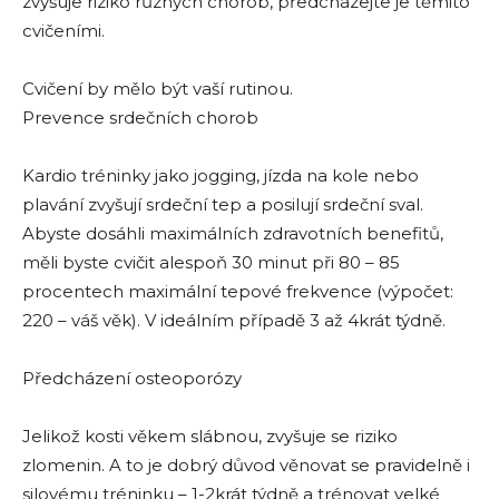
zvyšuje riziko různých chorob, předcházejte je těmito
cvičeními.
Cvičení by mělo být vaší rutinou.
Prevence srdečních chorob
Kardio tréninky jako jogging, jízda na kole nebo
plavání zvyšují srdeční tep a posilují srdeční sval.
Abyste dosáhli maximálních zdravotních benefitů,
měli byste cvičit alespoň 30 minut při 80 – 85
procentech maximální tepové frekvence (výpočet:
220 – váš věk). V ideálním případě 3 až 4krát týdně.
Předcházení osteoporózy
Jelikož kosti věkem slábnou, zvyšuje se riziko
zlomenin. A to je dobrý důvod věnovat se pravidelně i
silovému tréninku – 1-2krát týdně a trénovat velké