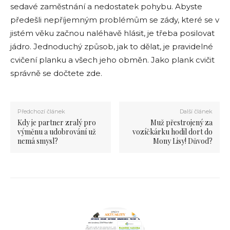
sedavé zaměstnání a nedostatek pohybu. Abyste
předešli nepříjemným problémům se zády, které se v
jistém věku začnou naléhavě hlásit, je třeba posilovat
jádro. Jednoduchý způsob, jak to dělat, je pravidelné
cvičení planku a všech jeho obměn. Jako plank cvičit
správně se dočtete zde.
Předchozí článek
Další článek
Kdy je partner zralý pro
Muž přestrojený za
výměnu a udobrování už
vozíčkárku hodil dort do
nemá smysl?
Mony Lisy! Důvod?