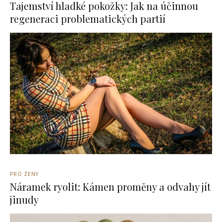
Tajemství hladké pokožky: Jak na účinnou
regeneraci problematických partií
PRO ŽENY
Náramek ryolit: Kámen proměny a odvahy jít
jinudy