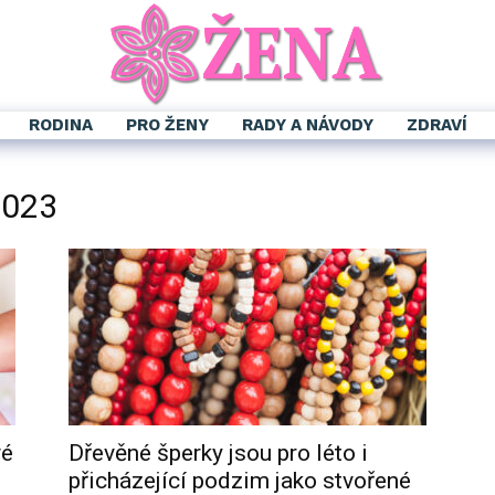
RODINA
PRO ŽENY
RADY A NÁVODY
ZDRAVÍ
2023
vé
Dřevěné šperky jsou pro léto i
přicházející podzim jako stvořené