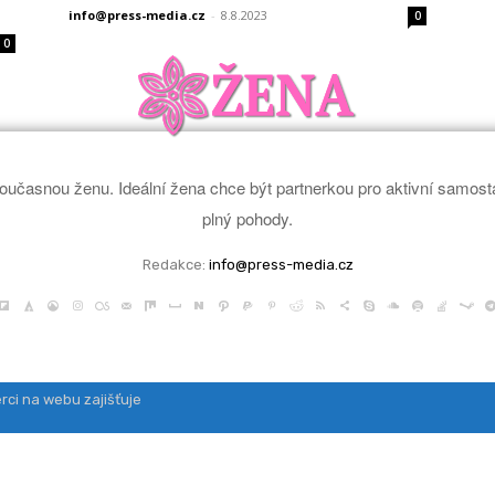
info@press-media.cz
-
8.8.2023
0
0
oučasnou ženu. Ideální žena chce být partnerkou pro aktivní samosta
plný pohody.
Redakce:
info@press-media.cz
rci na webu zajišťuje