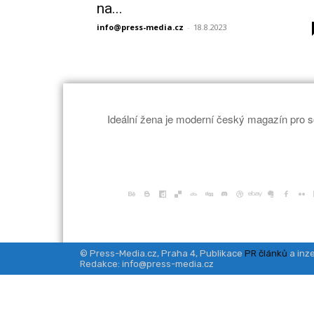
na...
info@press-media.cz
-
18.8.2023
Ideální žena je moderní český magazín pro s
© Press-Media.cz, Praha 4, Publikace
PR článků
a inze
Redakce: info@press-media.cz